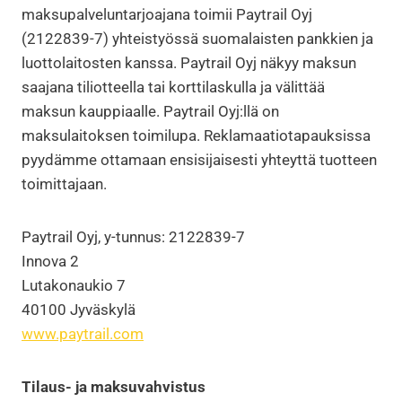
maksupalveluntarjoajana toimii Paytrail Oyj
(2122839-7) yhteistyössä suomalaisten pankkien ja
luottolaitosten kanssa. Paytrail Oyj näkyy maksun
saajana tiliotteella tai korttilaskulla ja välittää
maksun kauppiaalle. Paytrail Oyj:llä on
maksulaitoksen toimilupa. Reklamaatiotapauksissa
pyydämme ottamaan ensisijaisesti yhteyttä tuotteen
toimittajaan.
Paytrail Oyj, y-tunnus: 2122839-7
Innova 2
Lutakonaukio 7
40100 Jyväskylä
www.paytrail.com
Tilaus- ja maksuvahvistus