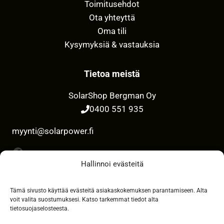
Toimitusehdot
Ota yhteyttä
Oma tili
Kysymyksiä & vastauksia
Tietoa meistä
SolarShop Bergman Oy
0400 551 935
myynti@solarpower.fi
Facebook
Hallinnoi evästeitä
Tämä sivusto käyttää evästeitä asiakaskokemuksen parantamiseen. Alta
Maksutavat
voit valita suostumuksesi. Katso tarkemmat tiedot alta
tietosuojaselosteesta.