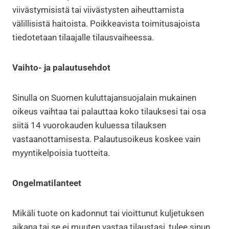
viivästymisistä tai viivästysten aiheuttamista
välillisistä haitoista. Poikkeavista toimitusajoista
tiedotetaan tilaajalle tilausvaiheessa.
Vaihto- ja palautusehdot
Sinulla on Suomen kuluttajansuojalain mukainen
oikeus vaihtaa tai palauttaa koko tilauksesi tai osa
siitä 14 vuorokauden kuluessa tilauksen
vastaanottamisesta. Palautusoikeus koskee vain
myyntikelpoisia tuotteita.
Ongelmatilanteet
Mikäli tuote on kadonnut tai vioittunut kuljetuksen
aikana tai se ei muuten vastaa tilaustasi, tulee sinun