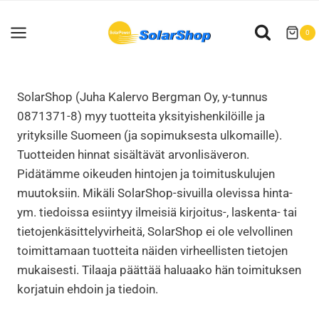
Siirry
sisältöön
0
SolarShop (Juha Kalervo Bergman Oy, y-tunnus
0871371-8) myy tuotteita yksityishenkilöille ja
yrityksille Suomeen (ja sopimuksesta ulkomaille).
Tuotteiden hinnat sisältävät arvonlisäveron.
Pidätämme oikeuden hintojen ja toimituskulujen
muutoksiin. Mikäli SolarShop-sivuilla olevissa hinta-
ym. tiedoissa esiintyy ilmeisiä kirjoitus-, laskenta- tai
tietojenkäsittelyvirheitä, SolarShop ei ole velvollinen
toimittamaan tuotteita näiden virheellisten tietojen
mukaisesti. Tilaaja päättää haluaako hän toimituksen
korjatuin ehdoin ja tiedoin.