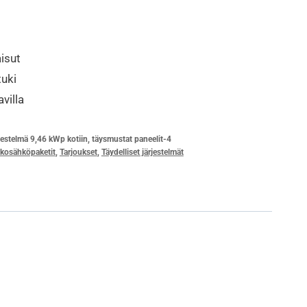
elmä
isut
tuki
villa
estelmä 9,46 kWp kotiin, täysmustat paneelit-4
kosähköpaketit
,
Tarjoukset
,
Täydelliset järjestelmät