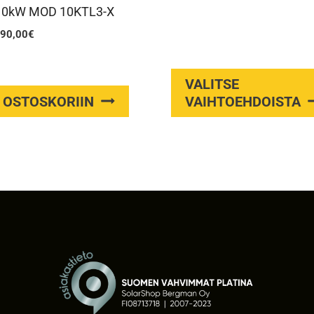
10kW MOD 10KTL3-X
-
5.445,08€
lkuperäinen
Nykyinen
90,00
€
inta
hinta
i:
on:
VALITSE
.300,00€.
690,00€.
 OSTOSKORIIN
VAIHTOEHDOISTA