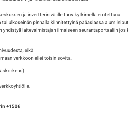
uksen ja invertterin välille turvakytkimellä erotettuna.
 tai ulkoseinän pinnalla kiinnitettyinä pääasiassa alumiinipu
an yhdistyä laitevalmistajan ilmaiseen seurantaportaaliin jos 
mivuudesta, eikä
omaan verkkoon ellei toisin sovita.
stäskorkeus)
verkkoyhtiölle.
ärin +150€