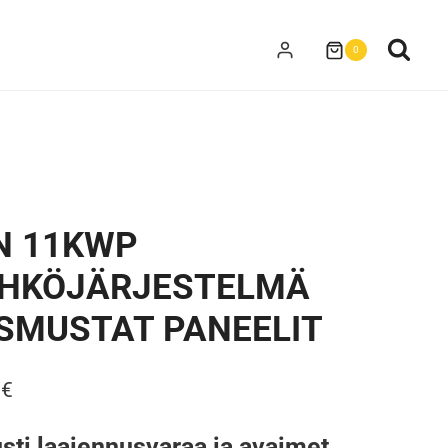
0
N 11KWP
ÄHKÖJÄRJESTELMÄ
YSMUSTAT PANEELIT
Hintaluokka:
0
€
6.900,00€
usti laajennusvaraa ja avaimet