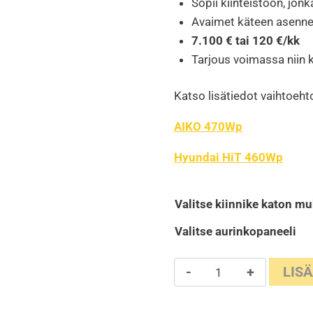
Sopii kiinteistöön, jon
Avaimet käteen asenne
7.100 € tai 120 €/k
Tarjous voimassa niin k
Katso lisätiedot vaihtoeht
AIKO 470Wp
Hyundai HiT 460Wp
Valitse kiinnike katon m
Valitse aurinkopaneeli
22
LIS
paneelin
11kWp