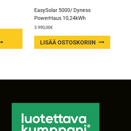
EasySolar 5000/ Dyness
PowerHaus 10,24kWh
3.990,00
€
Tällä
tuotteella
LISÄÄ OSTOSKORIIN
on
useampi
muunnelma.
Voit
tehdä
valinnat
tuotteen
sivulla.