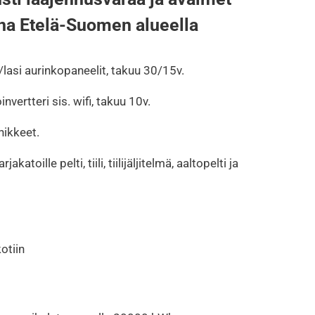
-
na Etelä-Suomen alueella
7.100,00€
lasi aurinkopaneelit, takuu 30/15v.
vertteri sis. wifi, takuu 10v.
nikkeet.
atoille pelti, tiili, tiilijäljitelmä, aaltopelti ja
otiin