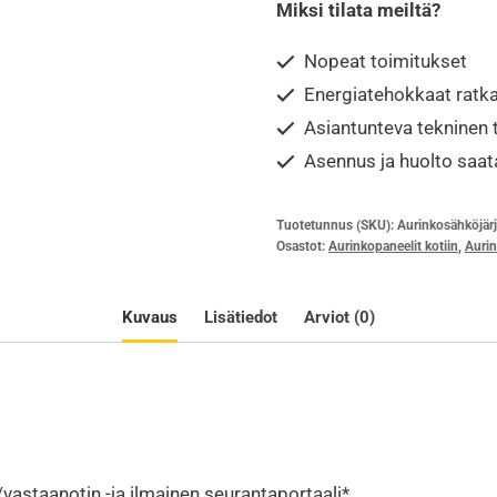
Miksi tilata meiltä?
aurinkosähköjärjest
kotiin,
Nopeat toimitukset
täysmustat
Energiatehokkaat ratka
paneelit
Asiantunteva tekninen 
määrä
Asennus ja huolto saata
Tuotetunnus (SKU):
Aurinkosähköjärj
Osastot:
Aurinkopaneelit kotiin
,
Aurin
Kuvaus
Lisätiedot
Arviot (0)
/vastaanotin -ja ilmainen seurantaportaali*