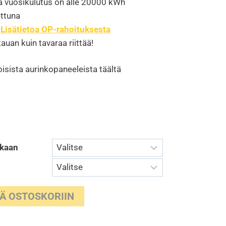
ka vuosikulutus on alle 20000 kWh
ttuna
k
Lisätietoa OP-rahoituksesta
auan kuin tavaraa riittää!
oisista aurinkopaneeleista täältä
ukaan
ÄÄ OSTOSKORIIN