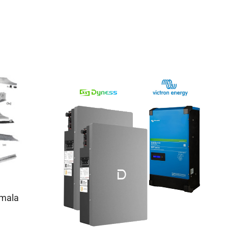
imala
a: