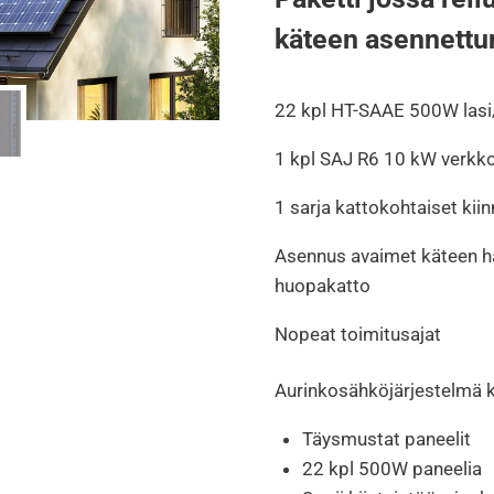
käteen asennettu
22 kpl HT-SAAE 500W lasi/
1 kpl
SAJ R6 10 kW verkkoin
1 sarja kattokohtaiset kiin
Asennus avaimet käteen harjak
huopakatto
Nopeat toimitusajat
Aurinkosähköjärjestelmä k
Täysmustat paneelit
22 kpl 500W paneelia