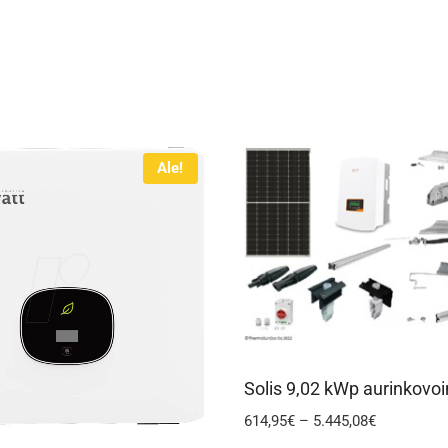
Ale!
Solis 9,02 kWp aurinkovo
Hintaluokk
614,95
€
–
5.445,08
€
614,95€