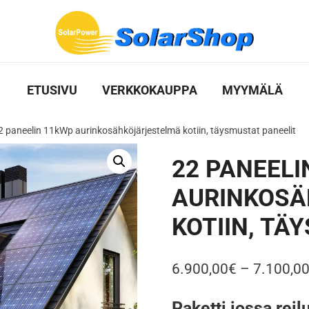
ETUSIVU
VERKKOKAUPPA
MYYMÄLÄ
2 paneelin 11kWp aurinkosähköjärjestelmä kotiin, täysmustat paneelit
22 PANEELI
AURINKOS
KOTIIN, TÄ
6.900,00
€
–
7.100,0
Paketti jossa reil