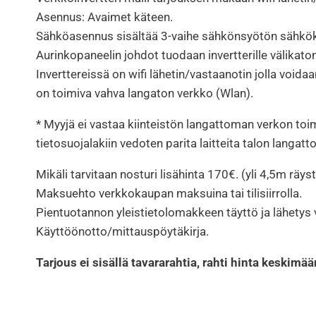
Asennus: Avaimet käteen.
Sähköasennus sisältää 3-vaihe sähkönsyötön sähkökesk
Aurinkopaneelin johdot tuodaan invertterille välikaton
Inverttereissä on wifi lähetin/vastaanotin jolla voida
on toimiva vahva langaton verkko (Wlan).
* Myyjä ei vastaa kiinteistön langattoman verkon toi
tietosuojalakiin vedoten parita laitteita talon langatt
Mikäli tarvitaan nosturi lisähinta 170€. (yli 4,5m räy
Maksuehto verkkokaupan maksuina tai tilisiirrolla.
Pientuotannon yleistietolomakkeen täyttö ja lähetys 
Käyttöönotto/mittauspöytäkirja.
Tarjous ei sisällä tavararahtia, rahti hinta keskimä