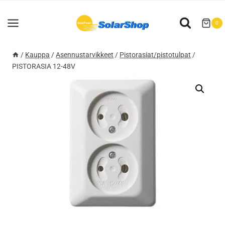
Siirry
sisältöön
0
/
Kauppa
/
Asennustarvikkeet
/
Pistorasiat/pistotulpat
/
PISTORASIA 12-48V