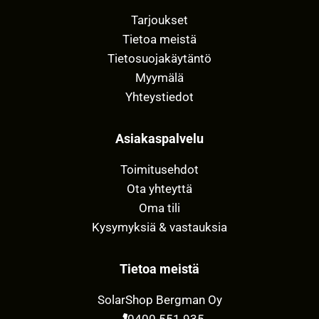
Tarjoukset
Tietoa meistä
Tietosuojakäytäntö
Myymälä
Yhteystiedot
Asiakaspalvelu
Toimitusehdot
Ota yhteyttä
Oma tili
Kysymyksiä & vastauksia
Tietoa meistä
SolarShop Bergman Oy
0400 551 935