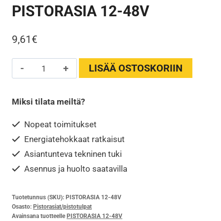
PISTORASIA 12-48V
9,61
€
PISTORASIA
LISÄÄ OSTOSKORIIN
12-
48V
Miksi tilata meiltä?
määrä
Nopeat toimitukset
Energiatehokkaat ratkaisut
Asiantunteva tekninen tuki
Asennus ja huolto saatavilla
Tuotetunnus (SKU):
PISTORASIA 12-48V
Osasto:
Pistorasiat/pistotulpat
Avainsana tuotteelle
PISTORASIA 12-48V