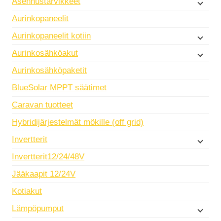
Asennustarvikkeet
Aurinkopaneelit
Aurinkopaneelit kotiin
Aurinkosähköakut
Aurinkosähköpaketit
BlueSolar MPPT säätimet
Caravan tuotteet
Hybridijärjestelmät mökille (off grid)
Invertterit
Invertterit12/24/48V
Jääkaapit 12/24V
Kotiakut
Lämpöpumput