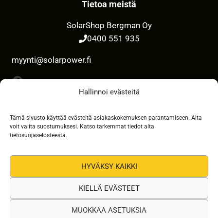
Tietoa meistä
SolarShop Bergman Oy
0400 551 935
myynti@solarpower.fi
Facebook
Hallinnoi evästeitä
Tämä sivusto käyttää evästeitä asiakaskokemuksen parantamiseen. Alta
Maksutavat
voit valita suostumuksesi. Katso tarkemmat tiedot alta
tietosuojaselosteesta.
HYVÄKSY KAIKKI
KIELLÄ EVÄSTEET
MUOKKAA ASETUKSIA
SolarShop Bergman Oy © 2026 | Verkkokaupan toteutus: