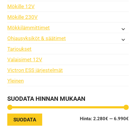
Mökille 12V
Mökille 230V
Mökkilämmittimet
Ohjausyksiköt & säätimet
Tarjoukset
Valaisimet 12V
Victron ESS järjestelmät
Yleinen
SUODATA HINNAN MUKAAN
Min
Mak
Hinta:
2.280€
—
6.990€
SUODATA