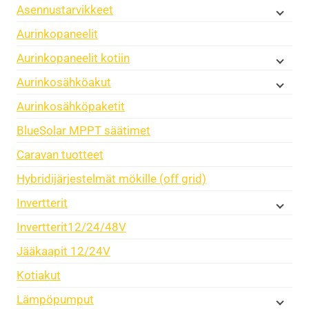
Asennustarvikkeet
Aurinkopaneelit
Aurinkopaneelit kotiin
Aurinkosähköakut
Aurinkosähköpaketit
BlueSolar MPPT säätimet
Caravan tuotteet
Hybridijärjestelmät mökille (off grid)
Invertterit
Invertterit12/24/48V
Jääkaapit 12/24V
Kotiakut
Lämpöpumput