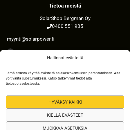
Tietoa meistä
SolarShop Bergman Oy
0400 551 935
myynti@solarpower.fi
Facebook
Hallinnoi evästeitä
Tämä sivusto käyttää evästeitä asiakaskokemuksen parantamiseen. Alta
Maksutavat
voit valita suostumuksesi. Katso tarkemmat tiedot alta
tietosuojaselosteesta.
HYVÄKSY KAIKKI
KIELLÄ EVÄSTEET
MUOKKAA ASETUKSIA