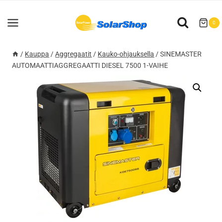
Siirry
sisältöön
0
/
Kauppa
/
Aggregaatit
/
Kauko-ohjauksella
/
SINEMASTER
AUTOMAATTIAGGREGAATTI DIESEL 7500 1-VAIHE