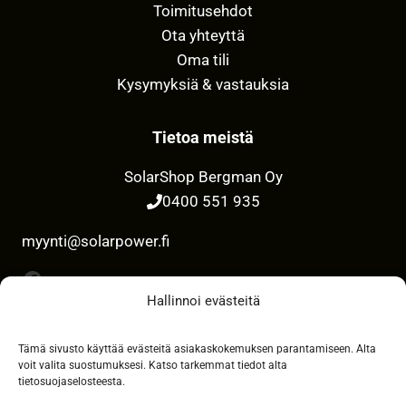
Toimitusehdot
Ota yhteyttä
Oma tili
Kysymyksiä & vastauksia
Tietoa meistä
SolarShop Bergman Oy
0400 551 935
myynti@solarpower.fi
Facebook
Hallinnoi evästeitä
Tämä sivusto käyttää evästeitä asiakaskokemuksen parantamiseen. Alta
Maksutavat
voit valita suostumuksesi. Katso tarkemmat tiedot alta
tietosuojaselosteesta.