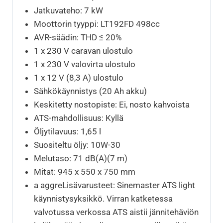
Jatkuvateho: 7 kW
Moottorin tyyppi: LT192FD 498cc
AVR-säädin: THD ≤ 20%
1 x 230 V caravan ulostulo
1 x 230 V valovirta ulostulo
1 x 12 V (8,3 A) ulostulo
Sähkökäynnistys (20 Ah akku)
Keskitetty nostopiste: Ei, nosto kahvoista
ATS-mahdollisuus: Kyllä
Öljytilavuus: 1,65 l
Suositeltu öljy: 10W-30
Melutaso: 71 dB(A)(7 m)
Mitat: 945 x 550 x 750 mm
a aggreLisävarusteet: Sinemaster ATS light
käynnistysyksikkö. Virran katketessa
valvotussa verkossa ATS aistii jännitehäviön