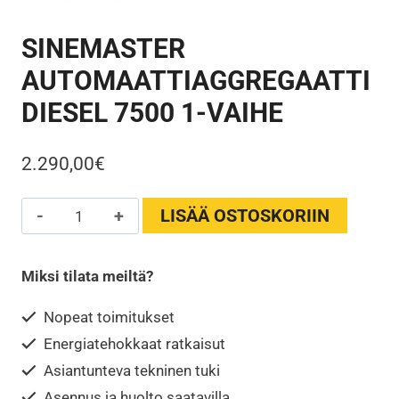
SINEMASTER
AUTOMAATTIAGGREGAATTI
DIESEL 7500 1-VAIHE
2.290,00
€
SINEMASTER
LISÄÄ OSTOSKORIIN
AUTOMAATTIAGGREGAATTI
DIESEL
Miksi tilata meiltä?
7500
1-
Nopeat toimitukset
VAIHE
Energiatehokkaat ratkaisut
määrä
Asiantunteva tekninen tuki
Asennus ja huolto saatavilla